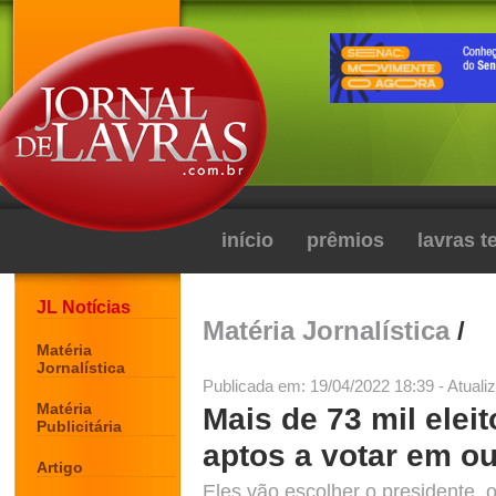
início
prêmios
lavras 
JL Notícias
Matéria Jornalística
/
Matéria
Jornalística
Publicada em: 19/04/2022 18:39 - Atuali
Matéria
Mais de 73 mil elei
Publicitária
aptos a votar em o
Artigo
Eles vão escolher o presidente, 