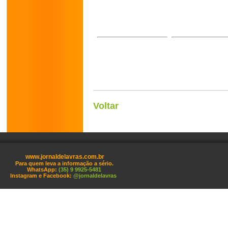
Voltar
www.jornaldelavras.com.br
Para quem leva a informação a sério.
WhatsApp:
(35) 9 9925-5481
Instagram e Facebook:
@jornaldelavras