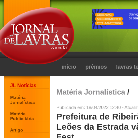
início
prêmios
lavras 
JL Notícias
Matéria Jornalística
/
Matéria
Jornalística
Publicada em: 18/04/2022 12:40 - Atuali
Matéria
Prefeitura de Ribei
Publicitária
Leões da Estrada v
Artigo
Fest