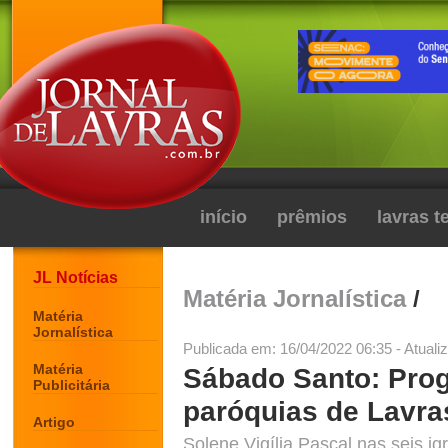
início
prêmios
lavras 
JL Notícias
Matéria Jornalística
/
Matéria
Jornalística
Publicada em: 16/04/2022 06:35 - Atuali
Matéria
Sábado Santo: Pro
Publicitária
paróquias de Lavra
Artigo
Solene Vigília Pascal nas seis ig