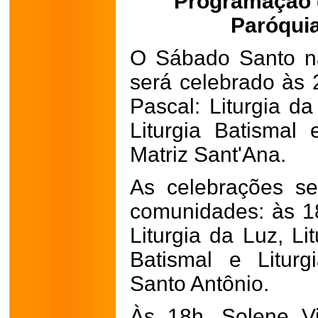
Programação 
Paróqui
O Sábado Santo n
será celebrado às 
Pascal: Liturgia da
Liturgia Batismal 
Matriz Sant'Ana.
As celebrações s
comunidades: às 18
Liturgia da Luz, Li
Batismal e Liturg
Santo Antônio.
Às 18h, Solene Vig