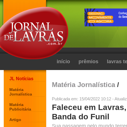
início
prêmios
lavras 
JL Notícias
Matéria Jornalística
/
Matéria
Jornalística
Publicada em: 15/04/2022 10:12 - Atuali
Matéria
Faleceu em Lavras, 
Publicitária
Banda do Funil
Artigo
Sua passagem pelo mundo terren