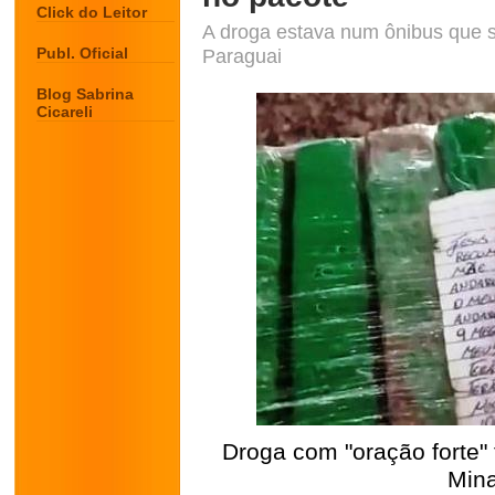
Click do Leitor
A droga estava num ônibus que se
Publ. Oficial
Paraguai
Blog Sabrina
Cicareli
Droga com "oração forte"
Mina