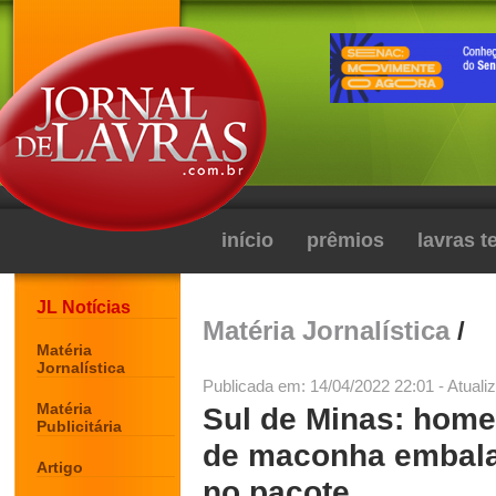
início
prêmios
lavras 
JL Notícias
Matéria Jornalística
/
Matéria
Jornalística
Publicada em: 14/04/2022 22:01 - Atuali
Matéria
Sul de Minas: home
Publicitária
de maconha embala
Artigo
no pacote