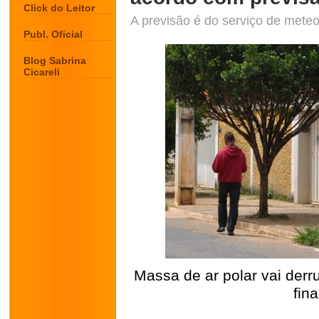
Click do Leitor
A previsão é do serviço de meteo
Publ. Oficial
Blog Sabrina
Cicareli
Massa de ar polar vai derr
fin
.