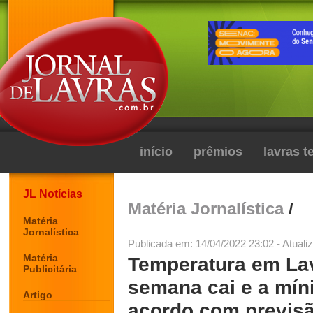
início
prêmios
lavras 
JL Notícias
Matéria Jornalística
/
Matéria
Jornalística
Publicada em: 14/04/2022 23:02 - Atuali
Matéria
Temperatura em Lav
Publicitária
semana cai e a mín
Artigo
acordo com previs