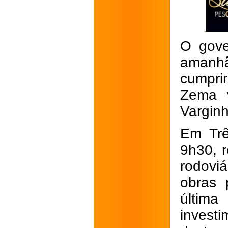
O gove
amanhã
cumpri
Zema v
Varginh
Em Trê
9h30, 
rodovi
obras 
últim
invest