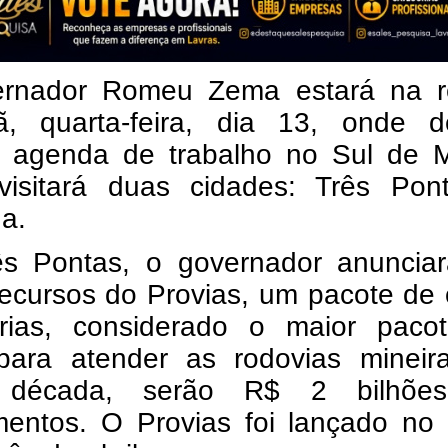
rnador Romeu Zema estará na r
, quarta-feira, dia 13, onde d
r agenda de trabalho no Sul de M
isitará duas cidades: Três Pon
a.
s Pontas, o governador anunciar
recursos do Provias, um pacote de
árias, considerado o maior paco
para atender as rodovias mineir
a década, serão R$ 2 bilhõ
imentos. O Provias foi lançado no