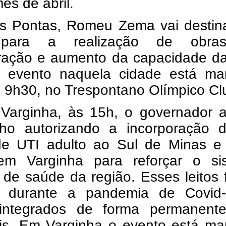
ês de abril.
s Pontas, Romeu Zema vai destin
 para a realização de obra
ração e aumento da capacidade d
 evento naquela cidade está ma
 9h30, no Trespontano Olímpico Cl
Varginha, às 15h, o governador a
ho autorizando a incorporação 
 de UTI adulto ao Sul de Minas e
 em Varginha para reforçar o si
 de saúde da região. Esses leitos
s durante a pandemia de Covid
integrados de forma permanent
ais. Em Varginha o evento está ma