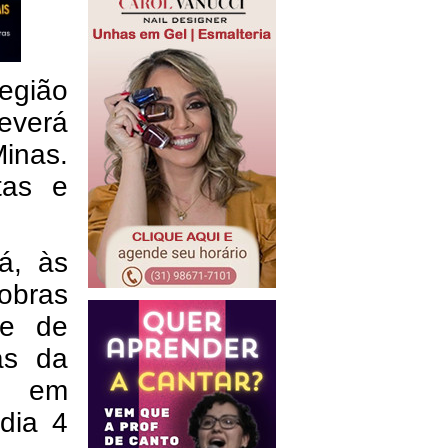
egião
everá
inas.
tas e
á, às
 obras
te de
as da
es em
 dia 4