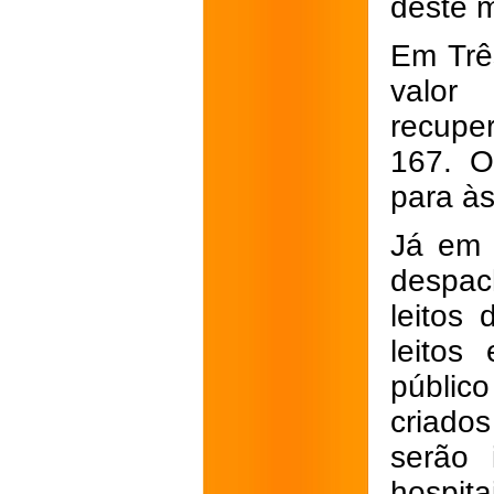
deste m
Em Trê
valor
recupe
167. O
para às
Já em 
despac
leitos
leitos
público
criado
serão 
hospit