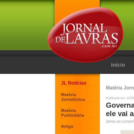
início
JL Notícias
Matéria Jorn
Matéria
Publicada em: 12/0
Jornalística
Governad
Matéria
ele vai 
Publicitária
Zema vai cumprir
Artigo