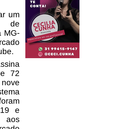
ar um
s de
a MG-
rcado
ube.
ssina
de 72
 nove
stema
 foram
-19 e
e aos
rcado