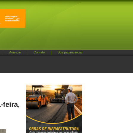
|
Anuncie
|
Contato
|
Sua página inicial
feira,