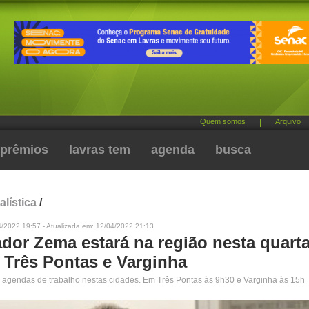
Quem somos
|
Arquivo
prêmios
lavras tem
agenda
busca
alística
/
4/2022 19:57 - Atualizada em: 12/04/2022 21:13
or Zema estará na região nesta quarta-
a Três Pontas e Varginha
 agendas de trabalho nestas cidades. Em Três Pontas às 9h30 e Varginha às 15h