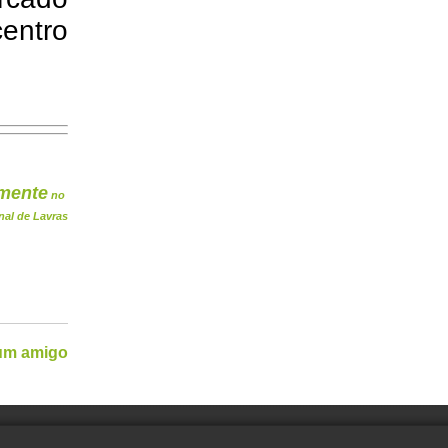
entro
mente
no
nal de Lavras
 um amigo