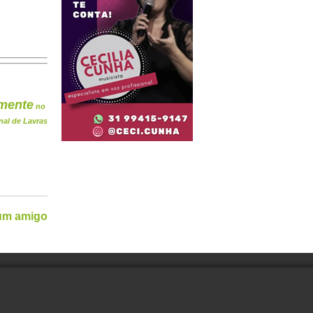
mente
no
nal de Lavras
 um amigo