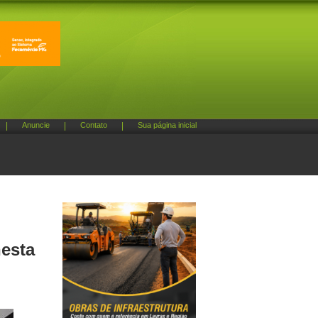
|
Anuncie
|
Contato
|
Sua página inicial
nesta