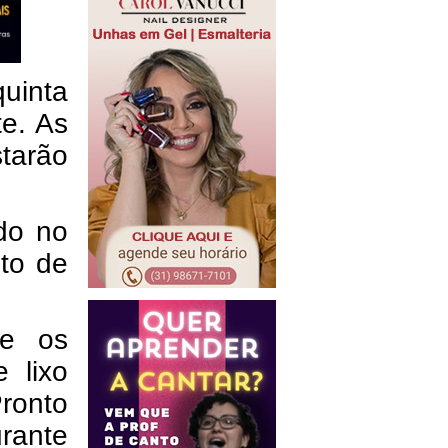
quinta
te.
As
tarão
ado no
eto de
se os
e lixo
ronto
urante