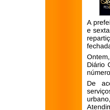
A prefe
e sexta
repart
fechada
Ontem, 
Diário 
número
De aco
serviç
urbano
Atendi