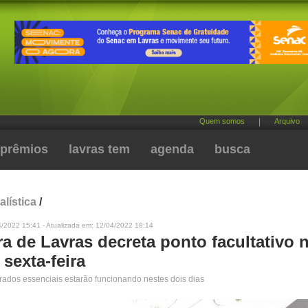
Quem somos
|
Arquivo
prêmios
lavras tem
agenda
busca
alística
/
4/2022 15:41 - Atualizada em: 12/04/2022 18:14
ra de Lavras decreta ponto facultativo 
 sexta-feira
rados essenciais estarão funcionando nestes dois dias