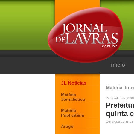
início
JL Notícias
Matéria Jorn
Matéria
Publicada em: 12/0
Jornalística
Prefeitu
Matéria
quinta e
Publicitária
Serviços conside
Artigo