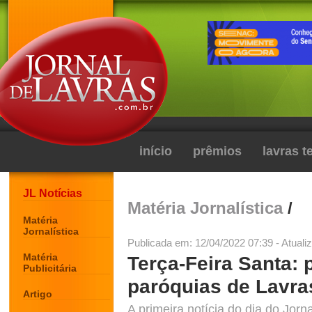
início
prêmios
lavras 
JL Notícias
Matéria Jornalística
/
Matéria
Jornalística
Publicada em: 12/04/2022 07:39 - Atuali
Matéria
Terça-Feira Santa:
Publicitária
paróquias de Lavra
Artigo
A primeira notícia do dia do Jor