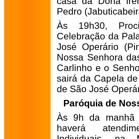
casa da Dona Ire
Pedro (Jabuticabeir
Às 19h30, Proc
Celebração da Pal
José Operário (Pi
Nossa Senhora das
Carlinho e o Senh
sairá da Capela de 
de São José Operár
Paróquia de Nos
Às 9h da manhã d
haverá atendi
Individuais, na