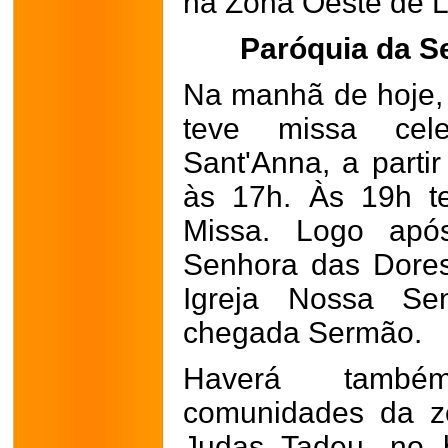
na Zona Oeste de 
Paróquia da S
Na manhã de hoje, 
teve missa cel
Sant'Anna, a parti
às 17h. Às 19h t
Missa. Logo apó
Senhora das Dores
Igreja Nossa Se
chegada Sermão.
Haverá també
comunidades da zo
Judas Tadeu, no 