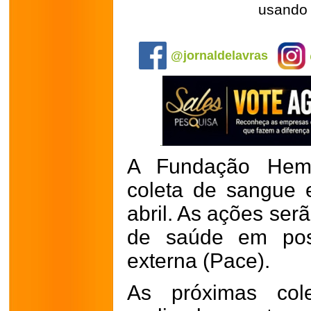
usando 
.
@jornaldelavras
A Fundação Hemo
coleta de sangue
abril. As ações ser
de saúde em pos
externa (Pace).
As próximas col