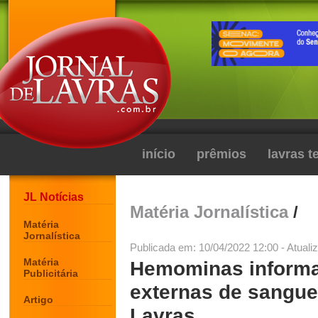
início
prêmios
lavras 
JL Notícias
Matéria Jornalística
/
Matéria
Jornalística
Publicada em: 10/04/2022 12:00 - Atuali
Matéria
Hemominas informa 
Publicitária
externas de sangue
Artigo
Lavras