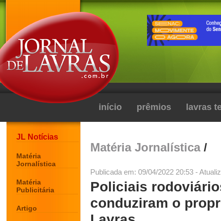
início
prêmios
lavras 
JL Notícias
Matéria Jornalística
/
Matéria
Jornalística
Publicada em: 09/04/2022 20:53 - Atuali
Matéria
Policiais rodoviár
Publicitária
conduziram o propri
Artigo
Lavras