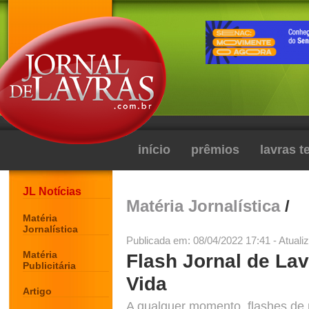
início
prêmios
lavras 
JL Notícias
Matéria Jornalística
/
Matéria
Jornalística
Publicada em: 08/04/2022 17:41 - Atuali
Matéria
Flash Jornal de Lav
Publicitária
Vida
Artigo
A qualquer momento, flashes de no