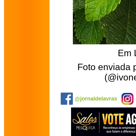
Em 
Foto enviada 
(@ivone
.
@jornaldelavras