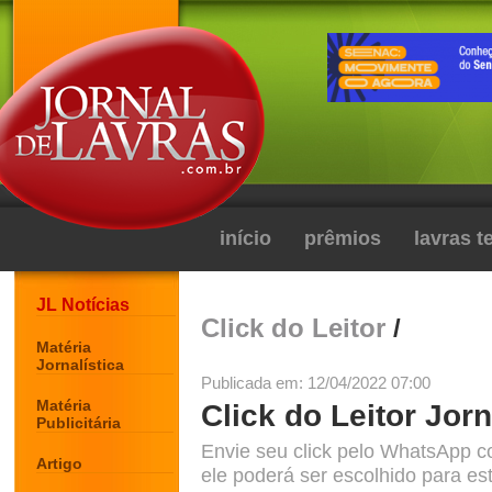
início
prêmios
lavras 
JL Notícias
Click do Leitor
/
Matéria
Jornalística
Publicada em: 12/04/2022 07:00
Matéria
Click do Leitor Jorn
Publicitária
Envie seu click pelo WhatsApp c
Artigo
ele poderá ser escolhido para est