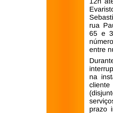
12h at
Evaris
Sebast
rua Pa
65 e 3
número
entre 
Duran
interr
na inst
client
(disju
serviç
prazo i