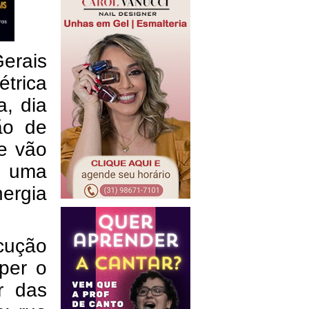
erais
étrica
a, dia
ão de
e vão
o uma
nergia
cução
mper o
ir das