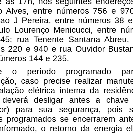
é às 17h, nos seguintes endereços
to Alves, entre números 756 e 970
iao J Pereira, entre números 38 e
ulo Lourenço Menicucci, entre nú
45; rua Tenente Santana Abreu, 
s 220 e 940 e rua Ouvidor Busta
números 144 e 235.
te o período programado pa
upção, caso precise realizar manu
alação elétrica interna da residên
e deverá desligar antes a chave 
ntor) para sua segurança, pois 
os programados se encerrarem ant
nformado, o retorno da energia el