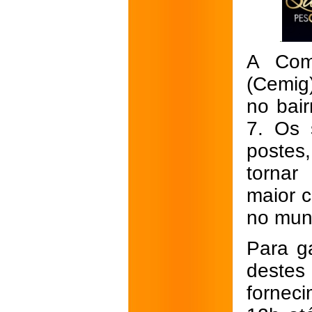
A Com
(Cemig)
no bair
7. Os 
postes
tornar
maior c
no muni
Para g
destes 
fornec