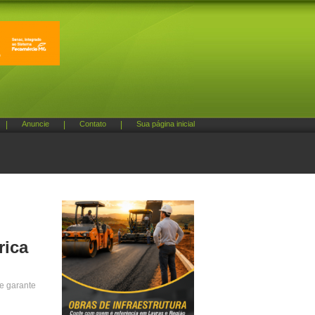
|
Anuncie
|
Contato
|
Sua página inicial
rica
 e garante