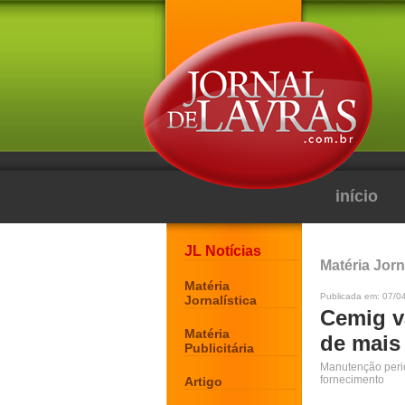
início
JL Notícias
Matéria Jorn
Matéria
Publicada em: 07/04
Jornalística
Cemig va
Matéria
de mais
Publicitária
Manutenção perió
fornecimento
Artigo