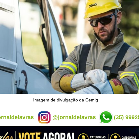
Imagem de divulgação da Cemig
rnaldelavras
@jornaldelavras
(35) 9992