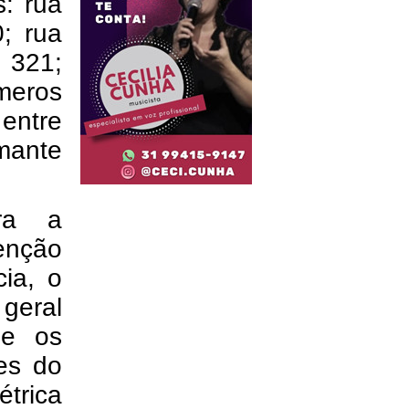
: rua
; rua
 321;
meros
entre
mante
ra a
tenção
cia, o
geral
se os
es do
étrica