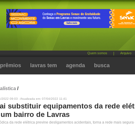
Quem somos
|
Arquivo
prêmios
lavras tem
agenda
busca
alística
/
/2022 09:03 - Atualizada em: 07/04/2022 11:41
i substituir equipamentos da rede elét
 um bairro de Lavras
dica da rede elétrica previne desligamentos acidentais, torna a rede mais segura