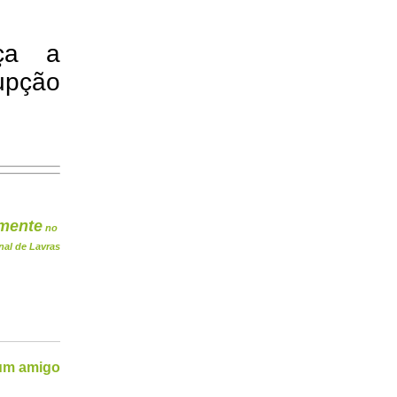
ça a
upção
mente
no
nal de Lavras
 um amigo