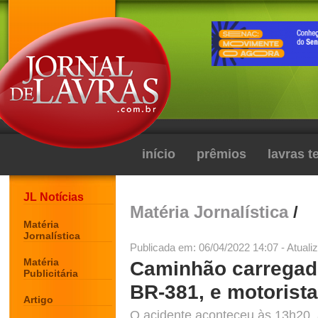
início
prêmios
lavras 
JL Notícias
Matéria Jornalística
/
Matéria
Jornalística
Publicada em: 06/04/2022 14:07 - Atuali
Matéria
Caminhão carregad
Publicitária
BR-381, e motorista
Artigo
O acidente aconteceu às 13h20, 