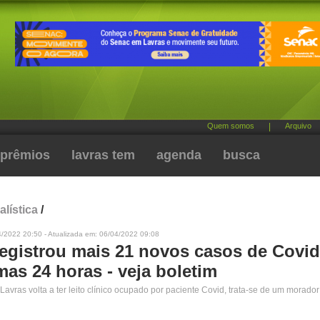
Quem somos
|
Arquivo
prêmios
lavras tem
agenda
busca
alística
/
4/2022 20:50 - Atualizada em: 06/04/2022 09:08
registrou mais 21 novos casos de Covid
mas 24 horas - veja boletim
avras volta a ter leito clínico ocupado por paciente Covid, trata-se de um morador