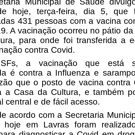
etaria Municipal de Saúde divulg
de hoje, terça-feira, dia 5, que 
adas 431 pessoas com a vacina con
9. A vacinação ocorreu no pátio d
ura, para onde foi transferida a 
nação contra Covid.
SFs, a vacinação que está 
ada é contra a Influenza e saramp
azão que o posto de vacina contra
ra a Casa da Cultura, e também po
l central e de fácil acesso.
de acordo com a Secretaria Munici
 hoje em Lavras foram realizad
para diagnosticar a Covid em drog