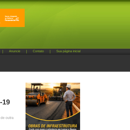
|
Anuncie
|
Contato
|
Sua página inicial
-19
 de outra