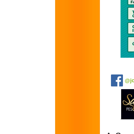
.
@jo