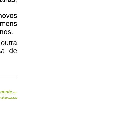
 novos
omens
nos.
 outra
sa de
mente
no
nal de Lavras