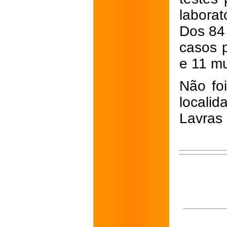
laborat
Dos 84
casos 
e 11 mu
Não foi
locali
Lavras 