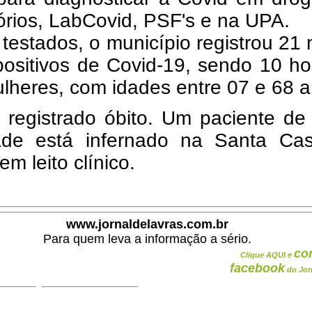
órios, LabCovid, PSF's e na UPA.
 testados, o m
unicípio registrou 21
positivos de Covid-19, sendo 10 h
lheres, com idades entre 07 e 68 a
 registrado óbito. Um paciente de
dade está infernado na Santa Ca
em leito clínico.
www.jornaldelavras.com.br
Para quem leva a informação a sério.
co
Clique AQUI e
facebook
do Jor