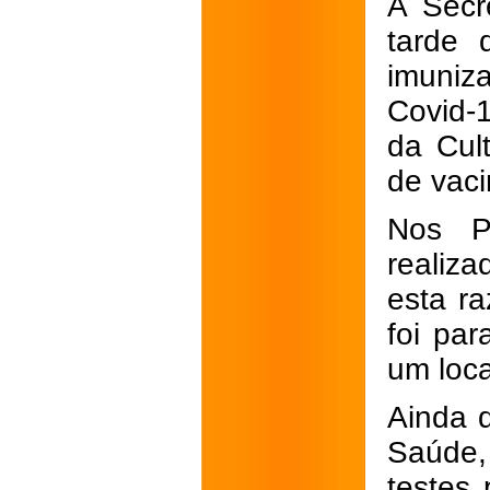
A Secr
tarde 
imuniz
Covid-1
da Cult
de vaci
Nos P
realiz
esta r
foi pa
um loca
Ainda 
Saúde,
testes 