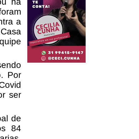
ou na
foram
tra a
a Casa
equipe
sendo
o. Por
 Covid
r ser
pal de
os 84
arias,