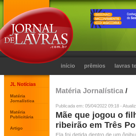
início
prêmios
lavras 
JL Notícias
Matéria Jornalística
/
Matéria
Jornalística
Publicada em: 05/04/2022 09:18 - Atuali
Matéria
Mãe que jogou o fi
Publicitária
ribeirão em Três Po
Artigo
Ela foi detida dentro de um ôni