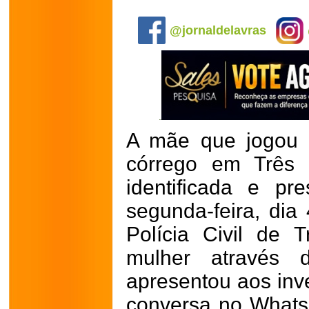
.
@jornaldelavras
A mãe que jogou 
córrego em Três 
identificada e p
segunda-feira, dia
Polícia Civil de T
mulher através
apresentou aos inv
conversa no Whats