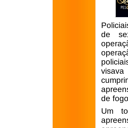
Policia
de sex
operaç
operaç
policiai
visav
cumpr
apreen
de fogo
Um to
apreens