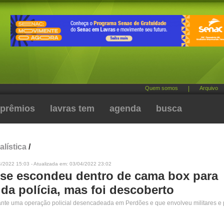
Quem somos
|
Arquivo
prêmios
lavras tem
agenda
busca
alística
/
4/2022 15:03 - Atualizada em: 03/04/2022 23:02
e escondeu dentro de cama box para
da polícia, mas foi descoberto
rante uma operação policial desencadeada em Perdões e que envolveu militares e p