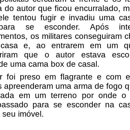
a do autor que ficou encurralado,
ele tentou fugir e invadiu uma ca
para se esconder. Após int
mentos, os militares conseguiram 
casa e, ao entrarem em um qu
riram que o autor estava esco
 de uma cama box de casal.
r foi preso em flagrante e com e
is apreenderam uma arma de fogo q
rada em um terreno por onde o 
passado para se esconder na ca
 seu imóvel.