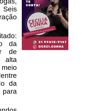
ogas,
. Seis
ração
tado:
ão da
ar de
 alta
 meio
dentre
do da
 para
fundos