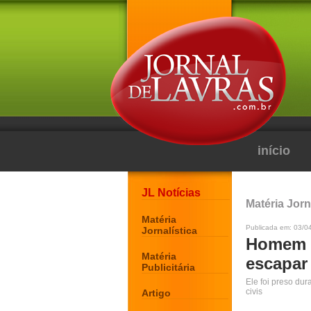
início
JL Notícias
Matéria Jorn
Matéria
Publicada em: 03/0
Jornalística
Homem s
Matéria
escapar 
Publicitária
Ele foi preso du
civis
Artigo