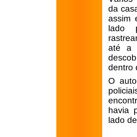
da cas
assim 
lado 
rastrea
até a 
descob
dentro
O auto
policia
encont
havia 
lado de