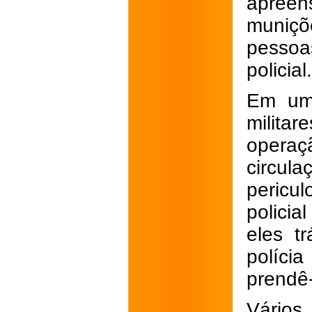
apreen
muniçõe
pessoa
policial.
Em uma
milita
opera
circul
pericu
policia
eles t
políci
prendê-
Vários 