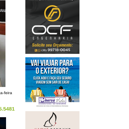
a-feira
5.5481