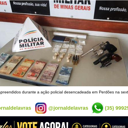
preendidos durante a ação policial desencadeada em Perdões na sext
rnaldelavras
@jornaldelavras
(35) 9992