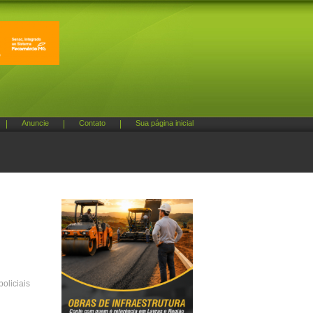
|
Anuncie
|
Contato
|
Sua página inicial
oliciais