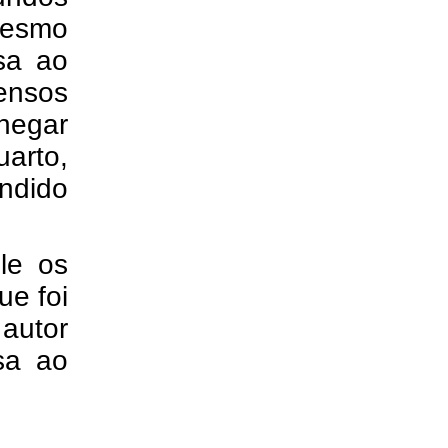
 mesmo
sa ao
ensos
chegar
arto,
ndido
le os
ue foi
autor
sa ao