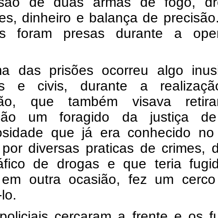
são de duas armas de fogo, dr
s, dinheiro e balança de precisão
s foram presas durante a ope
 das prisões ocorreu algo inusi
res e civis, durante a realizaç
ção, que também visava retir
ação um foragido da justiça de
losidade que já era conhecido no
l por diversas praticas de crimes, 
ráfico de drogas e que teria fugi
a em outra ocasião, fez um cerco
lo.
policiais cercaram a frente e os 