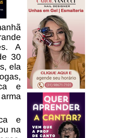
 manhã
rande
es. A
de 30
s, ela
ogas,
ca e
 arma
ca e
tou na