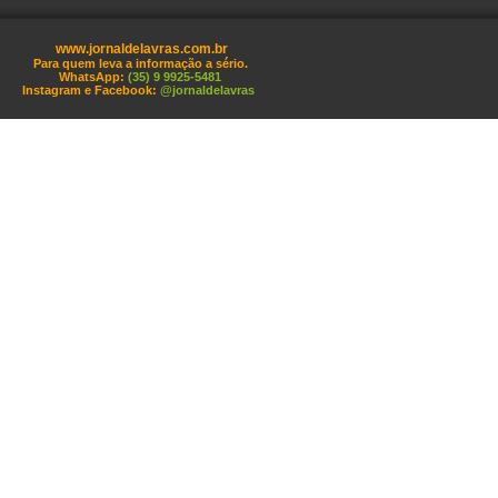
www.jornaldelavras.com.br
Para quem leva a informação a sério.
WhatsApp:
(35) 9 9925-5481
Instagram e Facebook:
@jornaldelavras