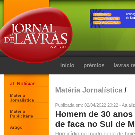
início
prêmios
lavras 
JL Notícias
Matéria Jornalística
/
Matéria
Jornalística
Publicada em: 02/04/2022 20:22 - Atuali
Matéria
Homem de 30 anos m
Publicitária
de faca no Sul de 
Artigo
Homicídio na madrugada de hoje,