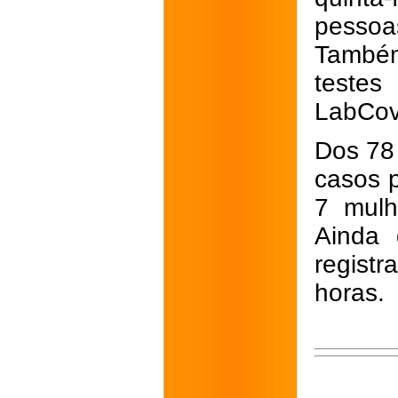
pessoa
Também
testes
LabCov
Dos 78 
casos 
7 mulh
Ainda 
registr
horas.