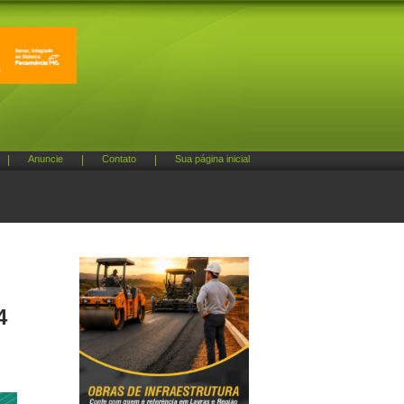
|
Anuncie
|
Contato
|
Sua página inicial
4