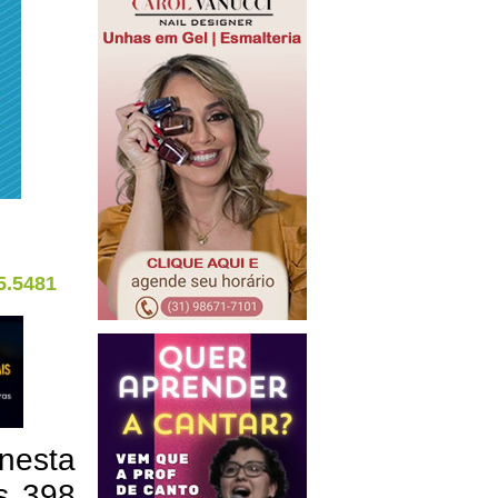
5.5481
 nesta
as 398