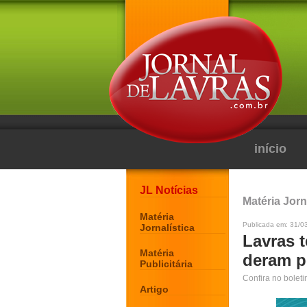
início
JL Notícias
Matéria Jorn
Matéria
Publicada em: 31/03
Jornalística
Lavras t
Matéria
deram po
Publicitária
Confira no bolet
Artigo