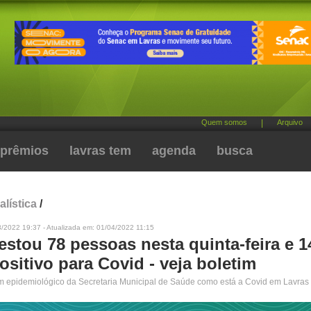
Quem somos
|
Arquivo
prêmios
lavras tem
agenda
busca
alística
/
/2022 19:37 - Atualizada em: 01/04/2022 11:15
estou 78 pessoas nesta quinta-feira e 1
sitivo para Covid - veja boletim
im epidemiológico da Secretaria Municipal de Saúde como está a Covid em Lavras