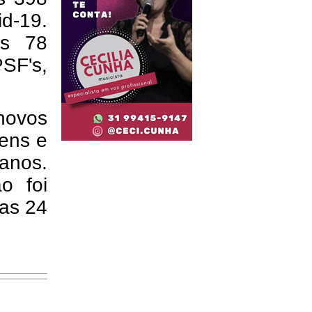
d-19.
os 78
SF's,
 novos
mens e
anos.
o foi
mas 24