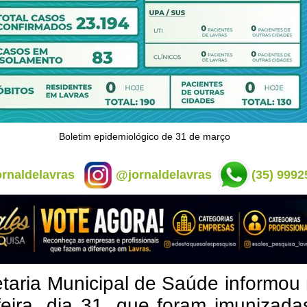
Boletim epidemiológico de 31 de março
rnaldelavras
@jornaldelavras
(35) 9992
taria Municipal de Saúde informou
feira, dia 31, que foram imunizad