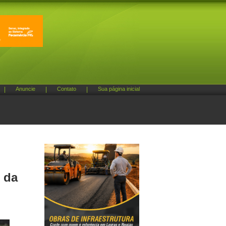
|
Anuncie
|
Contato
|
Sua página inicial
 da