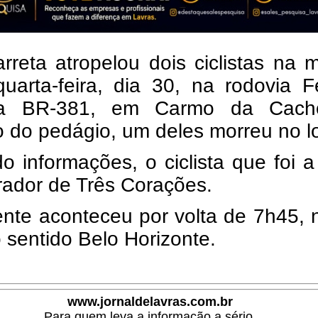
rreta atropelou dois ciclistas na
quarta-feira, dia 30, na rodovia 
 a BR-381, em Carmo da Cacho
 do pedágio, um deles morreu no l
 informações, o ciclista que foi a
rador de Três Corações.
ente aconteceu por volta de 7h45,
 sentido Belo Horizonte.
www.jornaldelavras.com.br
Para quem leva a informação a sério.