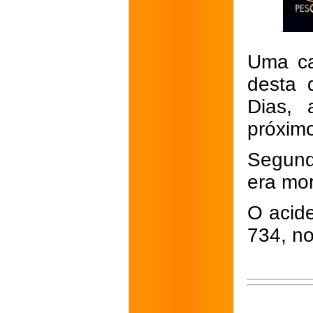
Uma ca
desta 
Dias,
próximo
Segundo
era mo
O acid
734, no