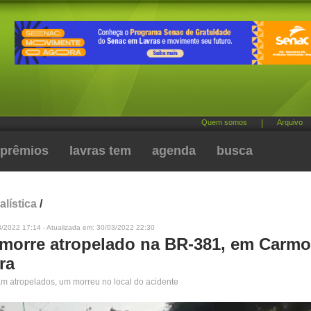
Quem somos
|
Arquivo
prêmios
lavras tem
agenda
busca
alística
/
3/2022 17:14 - Atualizada em: 30/03/2022 22:30
a morre atropelado na BR-381, em Carmo
ra
ram atropelados, um morreu no local do acidente