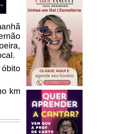
 manhã
Fernão
eira,
ocal.
 óbito
 no km