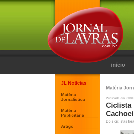
início
JL Notícias
Matéria Jorn
Matéria
Publicada em: 30/0
Jornalística
Ciclist
Matéria
Cachoei
Publicitária
Dois ciclistas fo
Artigo