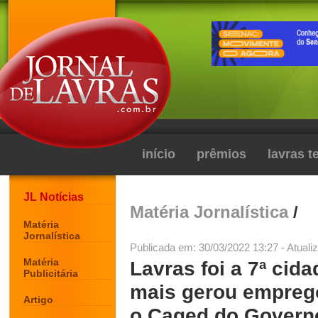
início
prêmios
lavras 
JL Notícias
Matéria Jornalística
/
Matéria
Jornalística
Publicada em: 30/03/2022 13:27 - Atuali
Matéria
Lavras foi a 7ª cid
Publicitária
mais gerou empreg
Artigo
o Caged do Govern