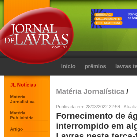
início
prêmios
lavras 
JL Notícias
Matéria Jornalística
/
Matéria
Jornalística
Publicada em: 28/03/2022 22:59 - Atuali
Matéria
Fornecimento de á
Publicitária
interrompido em alg
Artigo
Lavras nesta terça-