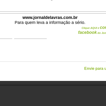
www.jornaldelavras.com.br
Para quem leva a informação a sério.
co
Clique AQUI e
facebook
do Jor
Envie para