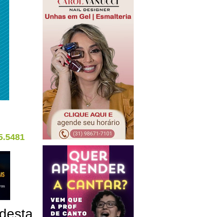
5.5481
 desta