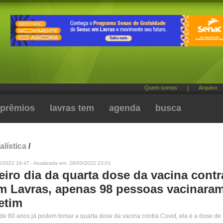
Quem somos
|
Arquivo
prêmios
lavras tem
agenda
busca
alística
/
3/2022 19:47 - Atualizada em: 28/03/2022 23:01
iro dia da quarta dose da vacina contr
m Lavras, apenas 98 pessoas vacinaram
etim
de 80 anos já podem tomar a quarta dose da vacina contra Covid, ela é a dose de 