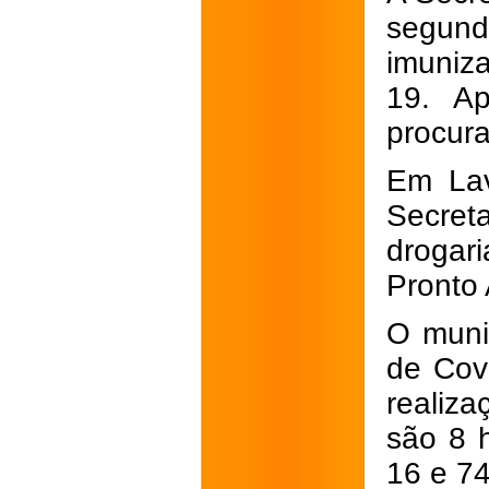
segund
imuniz
19. A
procura
Em Lav
Secreta
drogari
Pronto
O munic
de Cov
realiza
são 8 
16 e 74