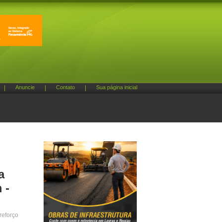
|
Anuncie
|
Contato
|
Sua página inicial
a
 -
reforço