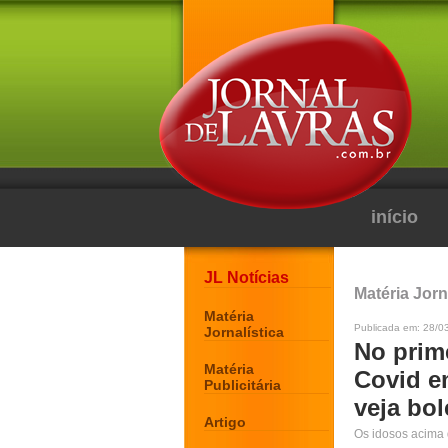
início
JL Notícias
Matéria Jorn
Matéria
Publicada em: 28/0
Jornalística
No prime
Matéria
Covid e
Publicitária
veja bol
Artigo
Os idosos acima 