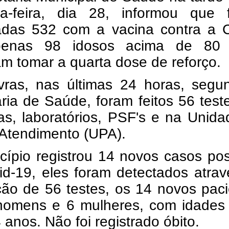
a-feira, dia 28, informou que 
adas 532 com a vacina contra a C
penas 98 idosos acima de 80
m tomar a quarta dose de reforço.
ras, nas últimas 24 horas, segu
ria de Saúde, foram feitos 56 tes
as, laboratórios, PSF's e na Unid
 Atendimento (UPA).
ípio registrou 14 novos casos pos
id-19, eles foram detectados atra
ção de 56 testes, os 14 novos pac
homens e 6 mulheres, com idades 
 anos. Não foi registrado óbito.