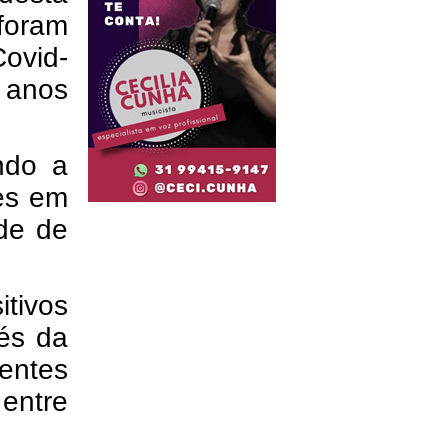
foram
ovid-
 anos
ndo a
tes em
ade de
itivos
vés da
ientes
entre