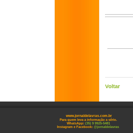
Voltar
www.jornaldelavras.com.br
Para quem leva a informação a sério.
WhatsApp:
(35) 9 9925-5481
Instagram e Facebook:
@jornaldelavras