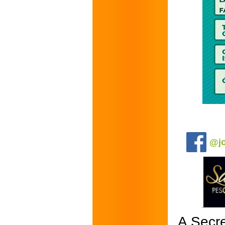
.
@jo
A Secre