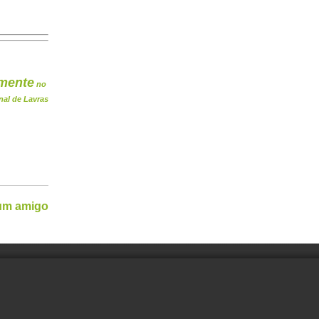
mente
no
nal de Lavras
 um amigo