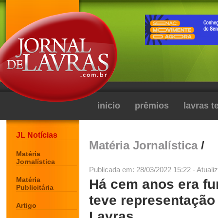
início
prêmios
lavras 
JL Notícias
Matéria Jornalística
/
Matéria
Jornalística
Publicada em: 28/03/2022 15:22 - Atuali
Matéria
Há cem anos era fu
Publicitária
teve representação
Artigo
Lavras