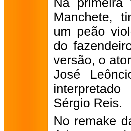
Na primeira
Manchete, t
um peão viol
do fazendeir
versão, o ato
José Leônci
interpretad
Sérgio Reis.
No remake d