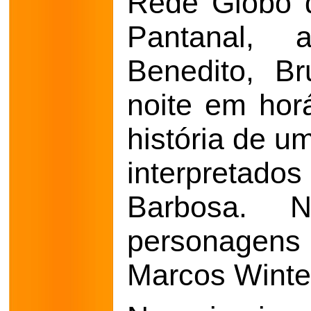
Rede Globo 
Pantanal, 
Benedito, Br
noite em hor
história de u
interpretados
Barbosa. N
personagens 
Marcos Winte