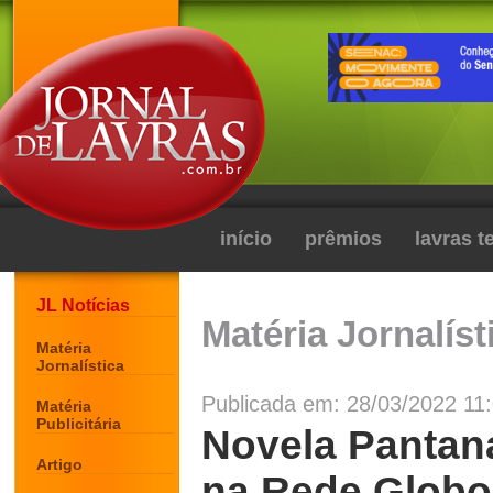
início
prêmios
lavras 
JL Notícias
Matéria Jornalíst
Matéria
Jornalística
Publicada em: 28/03/2022 11:
Matéria
Publicitária
Novela Pantana
Artigo
na Rede Globo