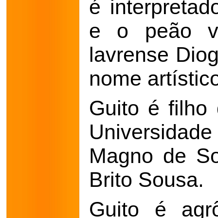
é interpreta
e o peão vi
lavrense Dio
nome artístic
Guito é filh
Universidad
Magno de So
Brito Sousa.
Guito é agr