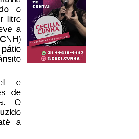
ido o
 litro
eve a
(CNH)
pátio
nsito
vel e
es de
ha. O
duzido
até a