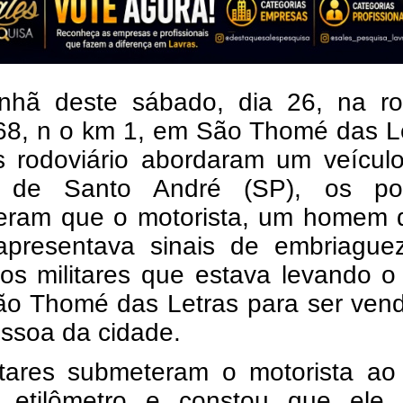
hã deste sábado, dia 26, na ro
8, n o km 1, em São Thomé das Le
ais rodoviário abordaram um veícu
 de Santo André (SP), os poli
eram que o motorista, um homem 
apresentava sinais de embriaguez
os militares que estava levando o
ão Thomé das Letras para ser vend
ssoa da cidade.
itares submeteram o motorista ao 
etilômetro e constou que ele 