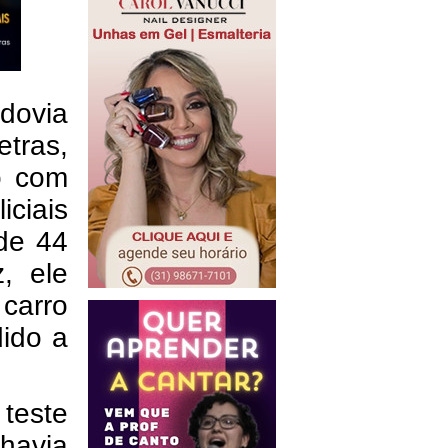
dovia
tras,
lo com
ciais
de 44
, ele
 carro
ido a
teste
havia