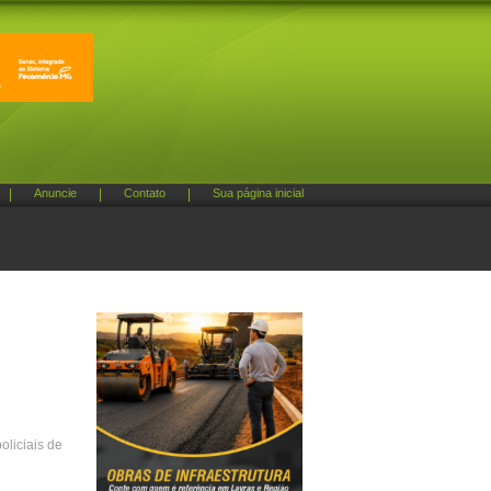
|
Anuncie
|
Contato
|
Sua página inicial
liciais de