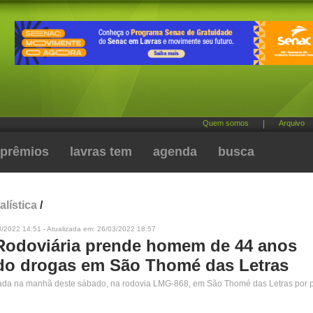
Quem somos
|
Arquivo
prêmios
lavras tem
agenda
busca
alística
/
3/2022 14:51 - Atualizada em: 26/03/2022 18:57
 Rodoviária prende homem de 44 anos
ndo drogas em São Thomé das Letras
tuada na manhã deste sábado, na rodovia LMG-868, em São Thomé das Letras por po