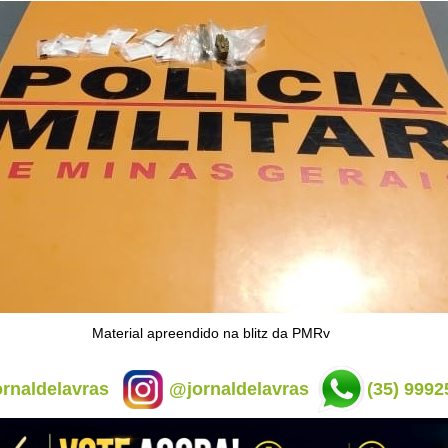
Material apreendido na blitz da PMRv
rnaldelavras
@jornaldelavras
(35) 9992