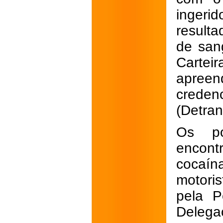
ingeri
resulta
de san
Carte
apreen
creden
(Detran
Os po
encont
cocaí
motoris
pela P
Delegac