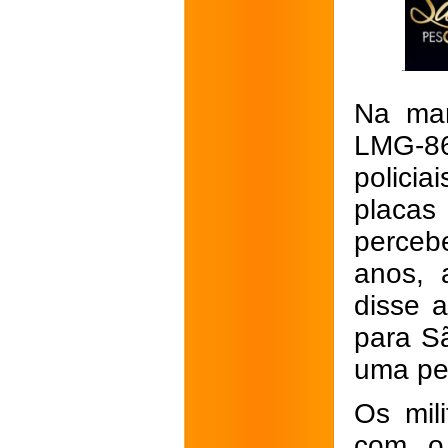
Na man
LMG-86
polici
placas
perceb
anos, 
disse a
para S
uma pe
Os mil
com o 