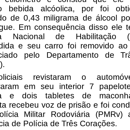
do bebida alcóolica, por foi obt
do de 0,43 miligrama de álcool por
gue. Em consequência disso ele t
ira Nacional de Habilitação 
dida e seu carro foi removido ao 
ciado pelo Departamento de Trâ
).
liciais revistaram o automó
raram em seu interior 7 papelot
na e dois tabletes de macon
ta recebeu voz de prisão e foi con
olícia Militar Rodoviária (PMRv) 
ia de Polícia de Três Corações.