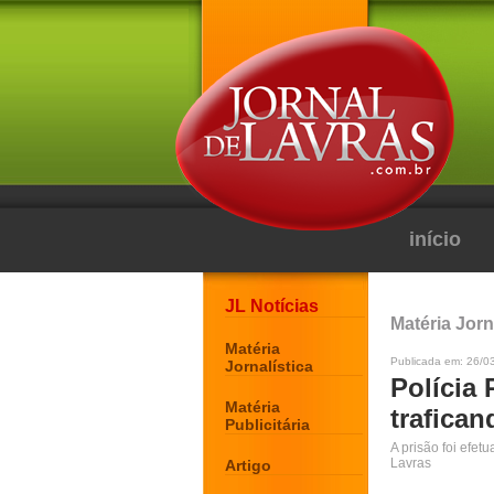
início
JL Notícias
Matéria Jorn
Matéria
Publicada em: 26/0
Jornalística
Polícia
Matéria
trafica
Publicitária
A prisão foi efe
Lavras
Artigo