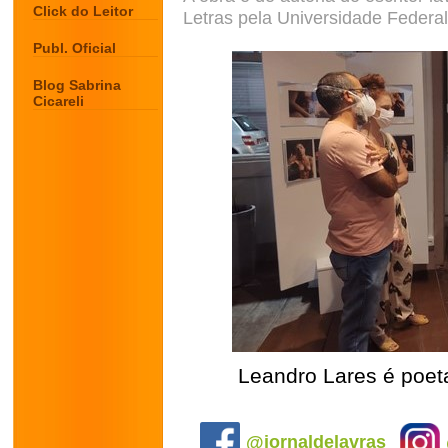
Click do Leitor
Letras pela Universidade Federa
Publ. Oficial
Blog Sabrina
Cicareli
Leandro Lares é poeta
.
@jornaldelavras