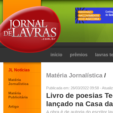
início
prêmios
lavras 
JL Notícias
Matéria Jornalística
/
Matéria
Jornalística
Publicada em: 26/03/2022 09:58 - Atuali
Matéria
Livro de poesias Te
Publicitária
lançado na Casa da
Artigo
A obra é de autoria do escritor 