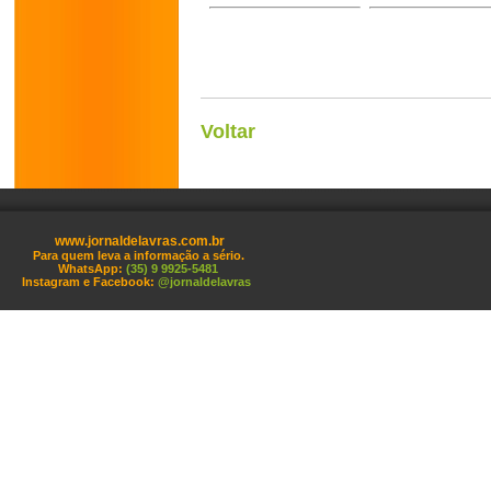
Voltar
www.jornaldelavras.com.br
Para quem leva a informação a sério.
WhatsApp:
(35) 9 9925-5481
Instagram e Facebook:
@jornaldelavras