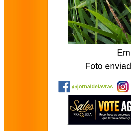
Em 
Foto enviad
.
@jornaldelavras