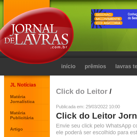
início
prêmios
lavras 
JL Notícias
Click do Leitor
/
Matéria
Jornalística
Publicada em: 29/03/2022 10:00
Matéria
Click do Leitor Jorn
Publicitária
Envie seu click pelo WhatsApp c
Artigo
ele poderá ser escolhido para est