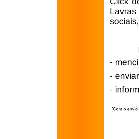
Click d
Lavras
sociais
- menci
- envi
- inform
(Com o envio 