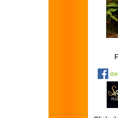
F
.
@jo