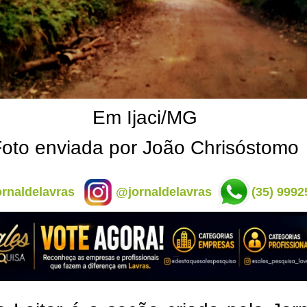
Em Ijaci/MG
oto enviada por João Chrisóstomo
rnaldelavras
@jornaldelavras
(35) 9992