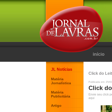
início
JL Notícias
Click do Lei
Matéria
Publicada em: 25/0
Jornalística
Click do
Matéria
Envie seu click 
Publicitária
aqui
Artigo