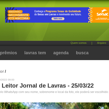
Quem somos
|
Arquivo
prêmios
lavras tem
agenda
busca
tor
/
3/2022 09:00
 Leitor Jornal de Lavras - 25/03/22
pelo WhatsApp com seu nome, sobrenome e local da foto, ele poderá ser escolhido 