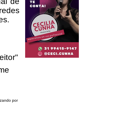
nal de
redes
res.
eitor"
ome
izando por