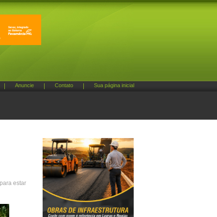
|
Anuncie
|
Contato
|
Sua página inicial
para estar