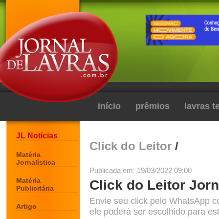
início
prêmios
lavras 
JL Notícias
Click do Leitor
/
Matéria
Jornalística
Publicada em: 19/03/2022 09:00
Matéria
Click do Leitor Jorn
Publicitária
Envie seu click pelo WhatsApp c
Artigo
ele poderá ser escolhido para est