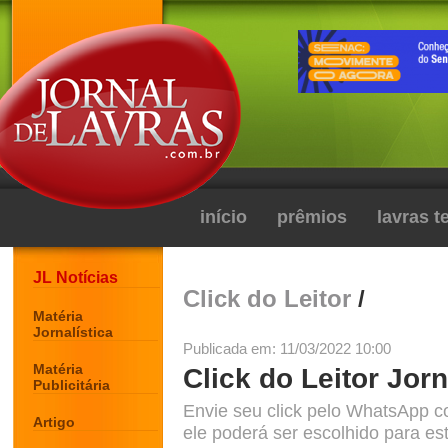
início
prêmios
lavras 
JL Notícias
Click do Leitor
/
Matéria
Jornalística
Publicada em: 11/03/2022 10:00
Matéria
Click do Leitor Jorn
Publicitária
Envie seu click pelo WhatsApp c
Artigo
ele poderá ser escolhido para est