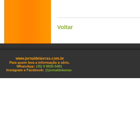
Voltar
www.jornaldelavras.com.br
Para quem leva a informação a sério.
WhatsApp:
(35) 9 9925-5481
Instagram e Facebook:
@jornaldelavras