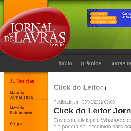
início
prêmios
lavras 
JL Notícias
Click do Leitor
/
Matéria
Jornalística
Publicada em: 09/03/2022 08:00
Matéria
Click do Leitor Jorn
Publicitária
Envie seu click pelo WhatsApp c
Artigo
ele poderá ser escolhido para est