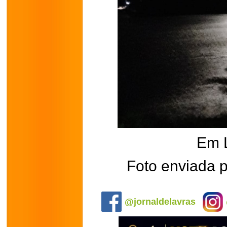
Em 
Foto enviada p
.
@jornaldelavras