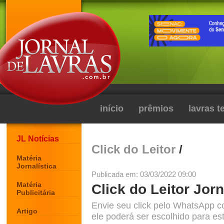
início
prêmios
lavras 
JL Notícias
Click do Leitor
/
Matéria
Jornalística
Publicada em: 03/03/2022 09:00
Matéria
Click do Leitor Jorn
Publicitária
Envie seu click pelo WhatsApp c
Artigo
ele poderá ser escolhido para est