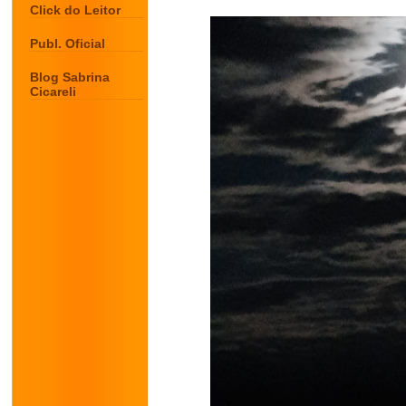
Click do Leitor
Publ. Oficial
Blog Sabrina
Cicareli