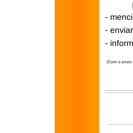
- menci
- envi
- inform
(Com o envio 