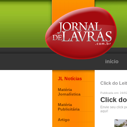
início
JL Notícias
Click do Lei
Matéria
Publicada em: 24/0
Jornalística
Click do
Matéria
Envie seu click 
Publicitária
aqui!
Artigo