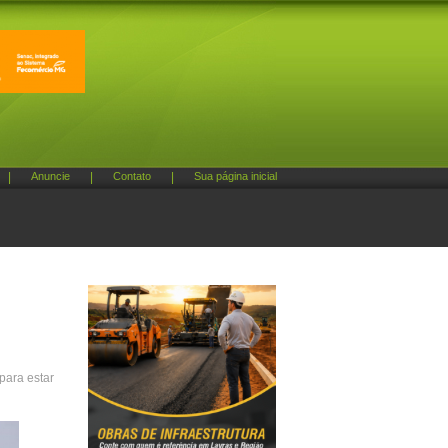
|
Anuncie
|
Contato
|
Sua página inicial
para estar