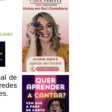
5.5481
nal de
redes
res.