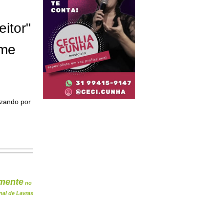
eitor"
ome
izando por
mente
no
nal de Lavras