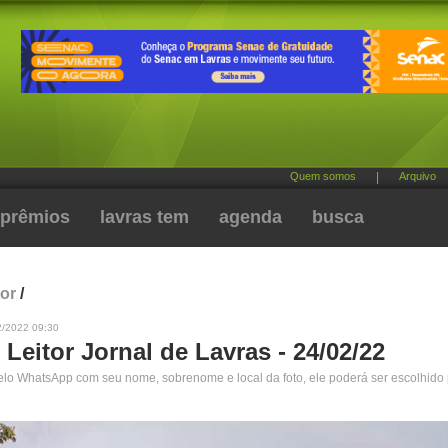
Quem somos
|
Arquivo
prêmios
lavras tem
agenda
busca
tor
/
2/2022 09:30
 Leitor Jornal de Lavras - 24/02/22
pelo WhatsApp com seu nome, sobrenome e local da foto, ele poderá ser escolhido 