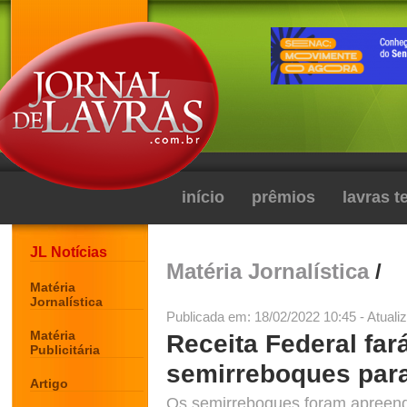
início
prêmios
lavras 
JL Notícias
Matéria Jornalística
/
Matéria
Jornalística
Publicada em: 18/02/2022 10:45 - Atuali
Matéria
Receita Federal far
Publicitária
semirreboques para
Artigo
Os semirreboques foram apreend