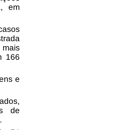
a, em
casos
rada
 mais
m 166
ens e
ados,
es de
.