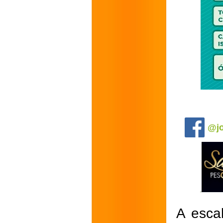
.
@jo
A esca