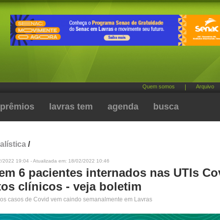
Quem somos
|
Arquivo
prêmios
lavras tem
agenda
busca
alística
/
2/2022 19:04 - Atualizada em: 18/02/2022 10:46
tem 6 pacientes internados nas UTIs Co
tos clínicos - veja boletim
os casos de Covid vem caindo semanalmente em Lavras