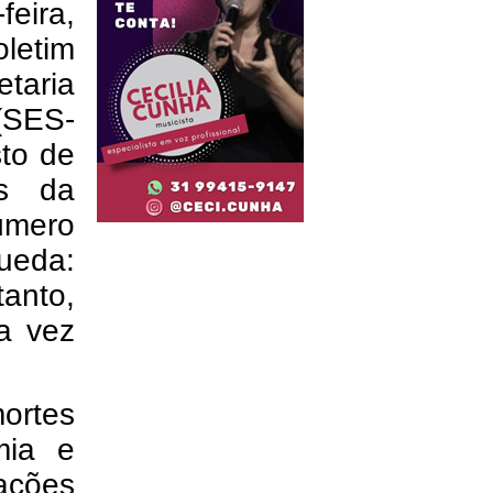
feira,
letim
etaria
(SES-
sto de
es da
úmero
ueda:
tanto,
a vez
ortes
mia e
ações