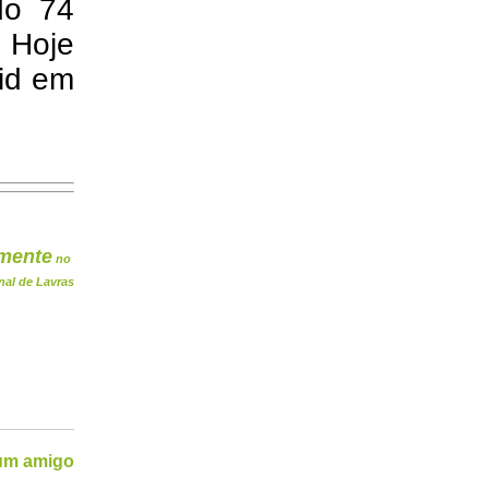
do 74
. Hoje
vid em
mente
no
nal de Lavras
 um amigo