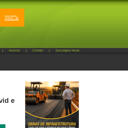
|
Anuncie
|
Contato
|
Sua página inicial
vid e