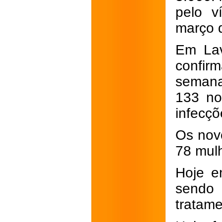
pelo v
março 
Em Lav
conf
semana
133 no
infecçõ
Os nov
78 mulh
Hoje e
sendo
tratame