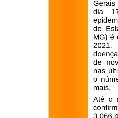
Gerais 
dia 1
epidem
de Est
MG) é 
2021.
doença
de nov
nas últ
o núme
mais.
Até o 
confir
3.066.