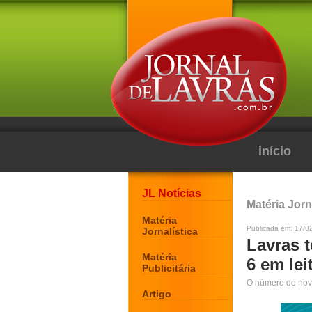
início
JL Notícias
Matéria Jorn
Matéria
Publicada em: 17/0
Jornalística
Lavras 
Matéria
6 em lei
Publicitária
O número de nov
Artigo