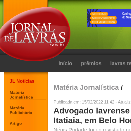
início
prêmios
lavras 
JL Notícias
Matéria Jornalística
/
Matéria
Jornalística
Publicada em: 15/02/2022 11:42 - Atuali
Matéria
Advogado lavrense f
Publicitária
Itatiaia, em Belo Ho
Artigo
Négis Rodarte foi entrevistado pe