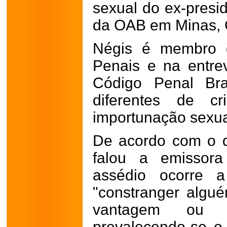
sexual do ex-presi
da OAB em Minas, G
Négis é membro d
Penais e na entre
Código Penal Bras
diferentes de cr
importunação sexua
De acordo com o 
falou a emissora
assédio ocorre a
"constranger algué
vantagem ou fa
prevalecendo-se o