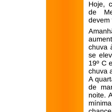
Hoje, 
de Met
devem v
Amanhã
aument
chuva 
se ele
19º C 
chuva 
A quart
de man
noite. 
mínima
chance 