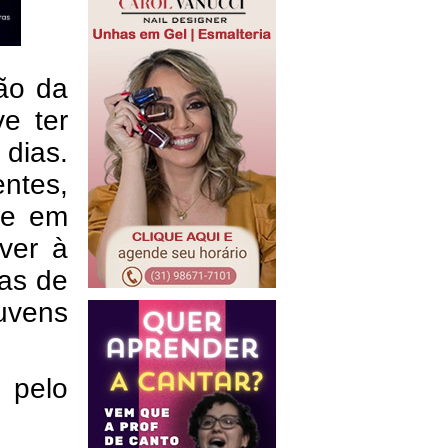
são da
e ter
dias.
entes,
je em
ver à
ras de
uvens
 pelo