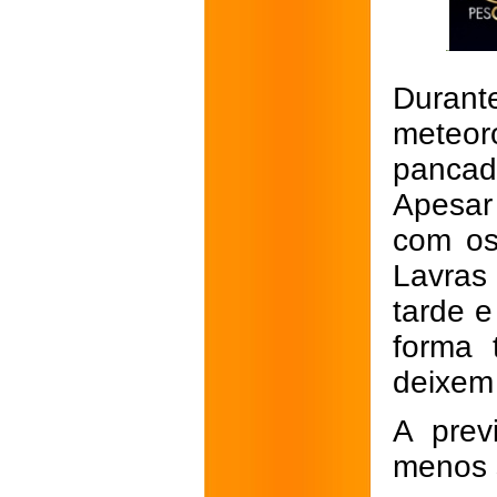
Durant
meteor
pancad
Apesar
com os
Lavras
tarde e
forma 
deixem 
A prev
menos s