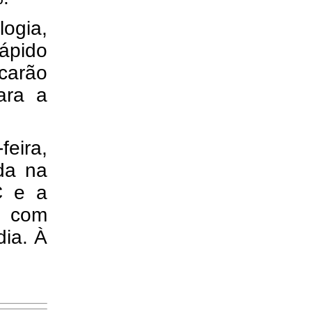
logia,
ápido
icarão
ara a
feira,
da na
C e a
l com
dia. À