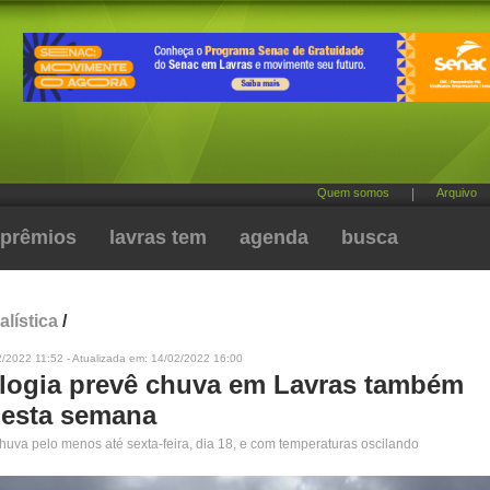
Quem somos
|
Arquivo
prêmios
lavras tem
agenda
busca
alística
/
/2022 11:52 - Atualizada em: 14/02/2022 16:00
logia prevê chuva em Lavras também
 esta semana
chuva pelo menos até sexta-feira, dia 18, e com temperaturas oscilando