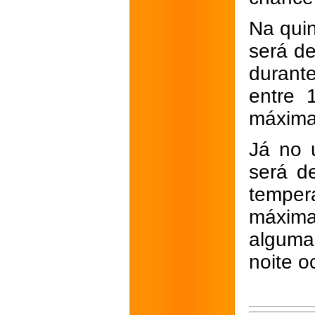
Na quin
será d
durante
entre 
máxima
Já no ú
será d
temper
máxim
alguma
noite 