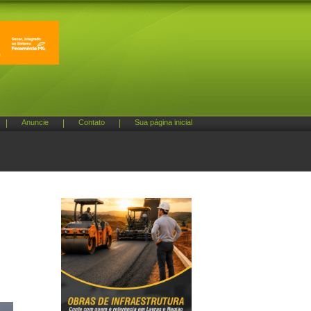
|
Anuncie
|
Contato
|
Sua página inicial