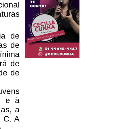
cional
turas
ia de
as de
mínima
rá de
ade de
nuvens
e e à
das, a
 C. A
.