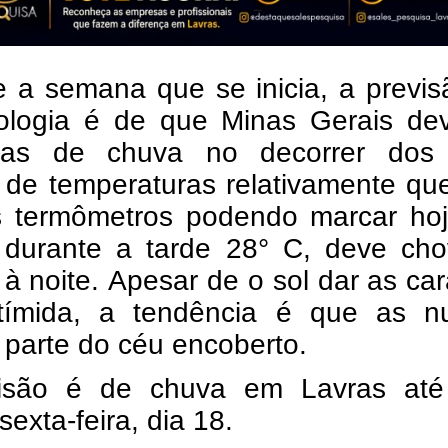
e a semana que se inicia, a previ
ologia é de que Minas Gerais dev
as de chuva no decorrer dos 
 de temperaturas relativamente qu
 termômetros podendo marcar ho
 durante a tarde 28° C, deve cho
 à noite.
Apesar de o sol dar as ca
tímida, a tendência é que as n
parte do céu encoberto.
isão é de chuva em Lavras até
exta-feira, dia 18.