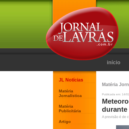
início
JL Notícias
Matéria Jorn
Matéria
Publicada em: 14/02
Jornalística
Meteoro
Matéria
durante
Publicitária
A previsão é de 
Artigo