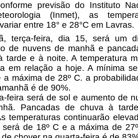
conforme previsão do Instituto Na
eorologia (Inmet), as tempera
ariar entre 18° e 28°C em Lavras.
, terça-feira, dia 15, será um d
o de nuvens de manhã e pancad
à tarde e à noite. A temperatura 
va em relação a hoje. A mínima se
e a máxima de 28º C. a probabilid
amanhã é de 90%.
a-feira será de sol e aumento de 
hã. Pancadas de chuva à tard
As temperaturas continuarão eleva
 será de 18º C e a máxima de 27º
de chover na quarta-feira é de 83%