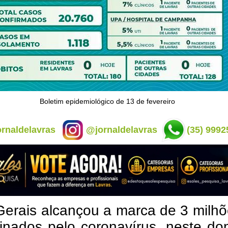
Boletim epidemiológico de 13 de fevereiro
rnaldelavras
@jornaldelavras
(35) 9992
Gerais alcançou a marca de 3 milh
inados pelo coronavírus, neste do