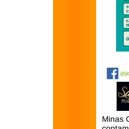
.
@jo
Minas 
contam