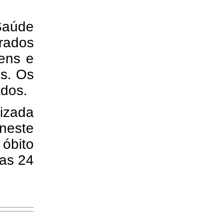
Saúde
rados
ens e
os. Os
ados.
izada
neste
 óbito
mas 24