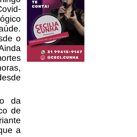
Covid-
ógico
Saúde.
sde o
Ainda
rtes
ras,
desde
do da
ico de
iante
que a