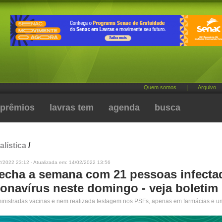
Quem somos
|
Arquivo
prêmios
lavras tem
agenda
busca
alística
/
2/2022 23:12 - Atualizada em: 14/02/2022 13:56
fecha a semana com 21 pessoas infecta
ronavírus neste domingo - veja boletim
inistradas vacinas e nem realizada testagem nos PSFs, apenas em farmácias e 