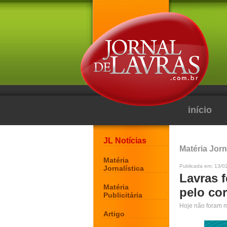
início
JL Notícias
Matéria Jorn
Matéria
Publicada em: 13/0
Jornalística
Lavras 
Matéria
pelo co
Publicitária
Hoje não foram m
Artigo