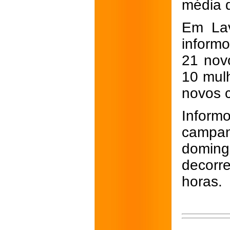
média d
Em Lav
inform
21 nov
10 mul
novos 
Infor
campan
doming
decorr
horas.