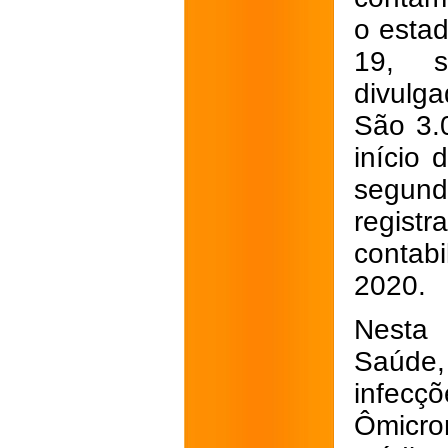
o estad
19, s
divulg
São 3.
início
segun
regis
contab
2020.
Nesta 
Saúde,
infecç
Ômicro