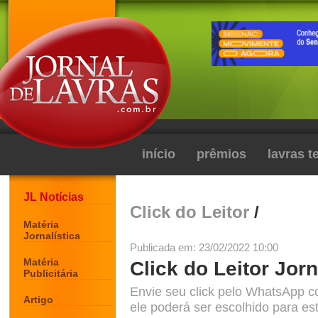
início
prêmios
lavras 
JL Notícias
Click do Leitor
/
Matéria
Jornalística
Publicada em: 23/02/2022 10:00
Matéria
Click do Leitor Jorn
Publicitária
Envie seu click pelo WhatsApp c
Artigo
ele poderá ser escolhido para est