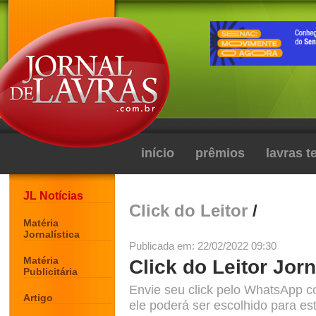
início
prêmios
lavras 
JL Notícias
Click do Leitor
/
Matéria
Jornalística
Publicada em: 22/02/2022 09:30
Matéria
Click do Leitor Jorn
Publicitária
Envie seu click pelo WhatsApp c
Artigo
ele poderá ser escolhido para est