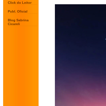
Click do Leitor
Publ. Oficial
Blog Sabrina
Cicareli