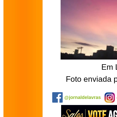
Em 
Foto enviada 
.
@jornaldelavras