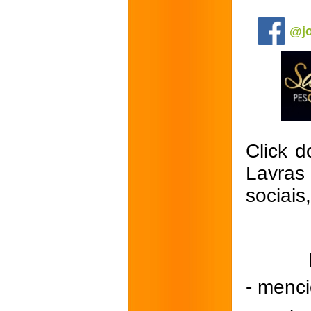
.
@jo
Click d
Lavras
sociais
- menci