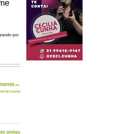
ome
izando por
mente
no
nal de Lavras
 um amigo