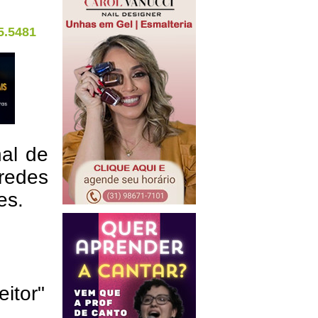
5.5481
nal de
redes
res.
eitor"