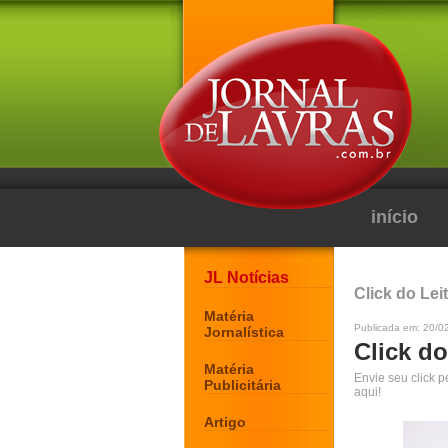
início
JL Notícias
Click do Lei
Matéria
Publicada em: 20/0
Jornalística
Click do
Matéria
Envie seu click 
Publicitária
aqui!
Artigo