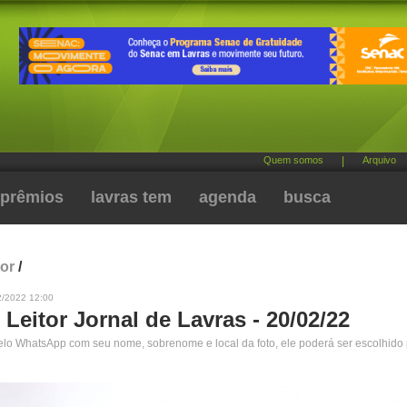
Quem somos
|
Arquivo
prêmios
lavras tem
agenda
busca
tor
/
2/2022 12:00
 Leitor Jornal de Lavras - 20/02/22
pelo WhatsApp com seu nome, sobrenome e local da foto, ele poderá ser escolhido 