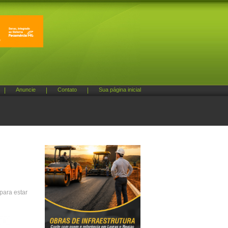
|
Anuncie
|
Contato
|
Sua página inicial
para estar