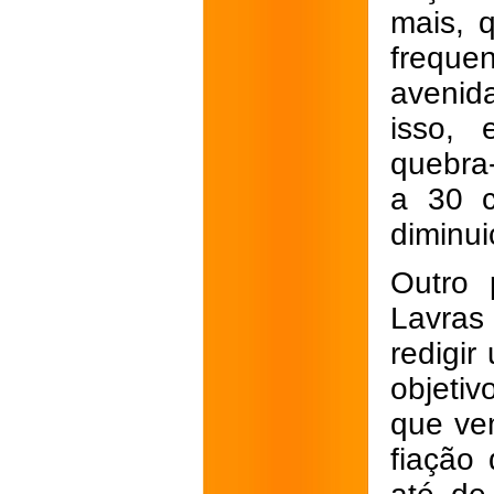
mais, 
freque
avenid
isso, 
quebra
a 30 c
diminui
Outro 
Lavras
redigir
objetiv
que ve
fiação