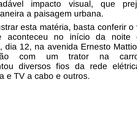
adável impacto visual, que prej
aneira a paisagem urbana.
ustrar esta matéria, basta conferir o
 aconteceu no início da noite 
 dia 12, na avenida Ernesto Mattio
hão com um trator na carro
ntou diversos fios da rede elétri
ia e TV a cabo e outros.