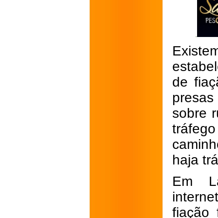
Exist
estabe
de fiaç
presas
sobre r
tráfeg
caminh
haja tr
Em La
interne
fiação