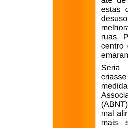
até de
estas 
desus
melhor
ruas. 
centro
emaran
Seria 
criass
medid
Associ
(ABNT)
mal ali
mais 