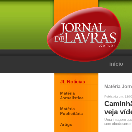
início
JL Notícias
Matéria Jorn
Matéria
Publicada em: 12/02
Jornalística
Caminhã
Matéria
veja víd
Publicitária
Uma imagem que e
sem obedecerem 
Artigo