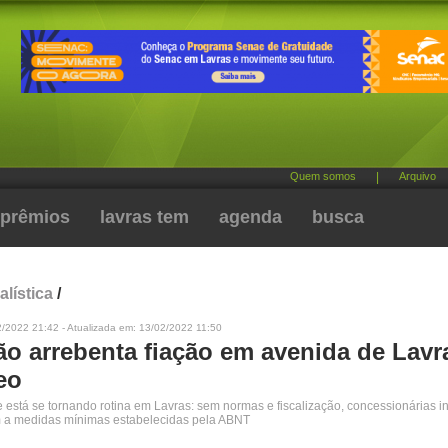
Quem somos
|
Arquivo
prêmios
lavras tem
agenda
busca
alística
/
/2022 21:42 - Atualizada em: 13/02/2022 11:50
o arrebenta fiação em avenida de Lavra
eo
stá se tornando rotina em Lavras: sem normas e fiscalização, concessionárias in
a medidas mínimas estabelecidas pela ABNT