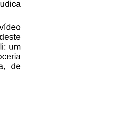
udica
 vídeo
deste
li: um
ceria
ca, de