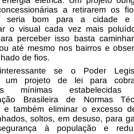
 energia elétrica. Um projeto obr
concessionárias a retirarem os fi
o seria bom para a cidade e
ar o visual cada vez mais poluíd
Para perceber isso basta caminhar
 ou até mesmo nos bairros e obser
hado de fios.
interessante se o Poder Legisl
e um projeto de lei para cobr
as mínimas estabelecidas 
ação Brasileira de Normas Téc
 e também eliminar o excesso de
nhados, soltos, em desuso, para ga
segurança à população e redu