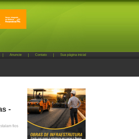
|
Anuncie
|
Contato
|
Sua página inicial
s -
stalam fios