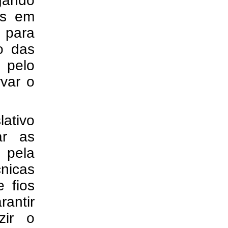
igando
os em
 para
o das
 pelo
var o
ativo
ar as
pela
nicas
 fios
rantir
zir o