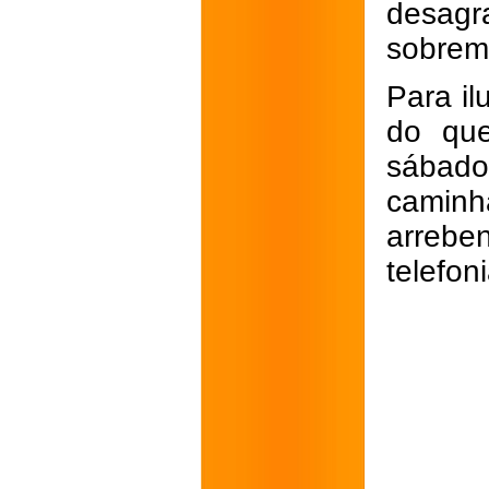
desagr
sobrem
Para il
do que
sábado,
camin
arrebe
telefon