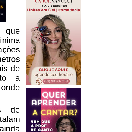
e que
ínima
iações
etros
ais de
ito a
 onde
as de
stalam
ainda