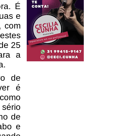
ora. É
ruas e
, com
estes
 de 25
ara a
a.
vo de
ver é
a como
 sério
no de
abo e