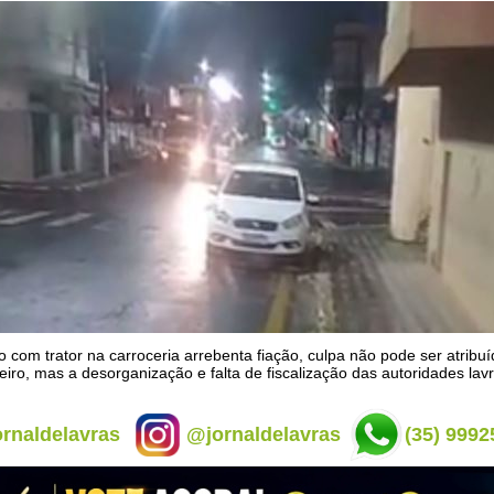
com trator na carroceria arrebenta fiação, culpa não pode ser atribu
iro, mas a desorganização e falta de fiscalização das autoridades lav
rnaldelavras
@jornaldelavras
(35) 9992