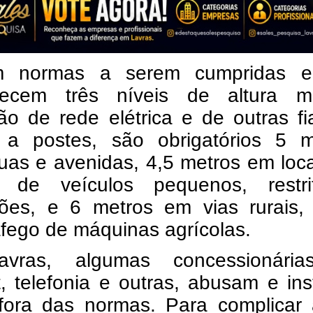
em normas a serem cumpridas 
lecem três níveis de altura m
ão de rede elétrica e de outras f
 a postes,
são obrigatórios 5 m
uas e avenidas, 4,5 metros em loc
o de veículos pequenos, restr
ões, e 6 metros em vias rurais,
áfego de máquinas agrícolas.
vras, algumas concessionári
t, telefonia e outras, abusam e in
 fora das normas. Para complicar 