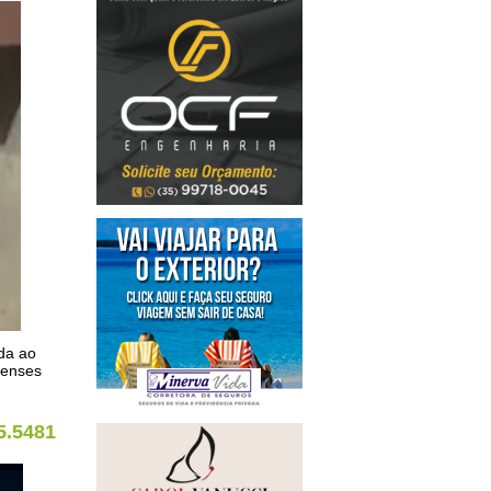
ída ao
renses
5.5481