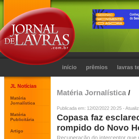
início
prêmios
lavras 
JL Notícias
Matéria Jornalística
/
Matéria
Jornalística
Publicada em: 12/02/2022 20:25 - Atuali
Matéria
Copasa faz esclare
Publicitária
rompido do Novo H
Artigo
Recuperação do interceptor que