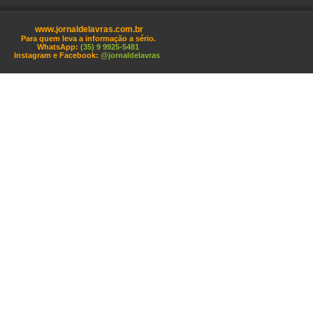
www.jornaldelavras.com.br
Para quem leva a informação a sério.
WhatsApp:
(35) 9 9925-5481
Instagram e Facebook:
@jornaldelavras