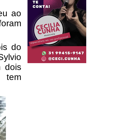
ceu ao
foram
is do
ylvio
m dois
o tem