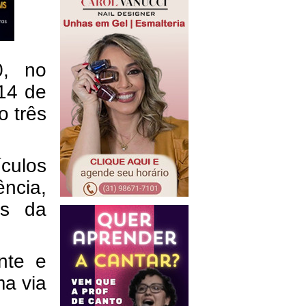
0, no
14 de
o três
culos
ência,
us da
nte e
ma via