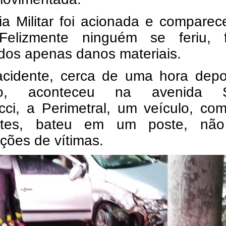
ia Militar foi acionada e compare
 Felizmente ninguém se feriu, 
ados apenas danos materiais.
acidente, cerca de uma hora depo
iro, aconteceu na avenida S
cci, a Perimetral, um veículo, co
ntes, bateu em um poste, nã
ções de vítimas.