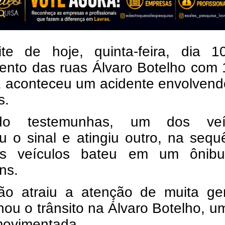
te de hoje, quinta-feira, dia 1
ento das ruas Álvaro Botelho com 
, aconteceu um acidente envolvend
s.
do testemunhas, um dos veí
 o sinal e atingiu outro, na sequ
s veículos bateu em um ônib
ns.
são atraiu a atenção de muita ge
hou o trânsito na Álvaro Botelho, u
movimentada.