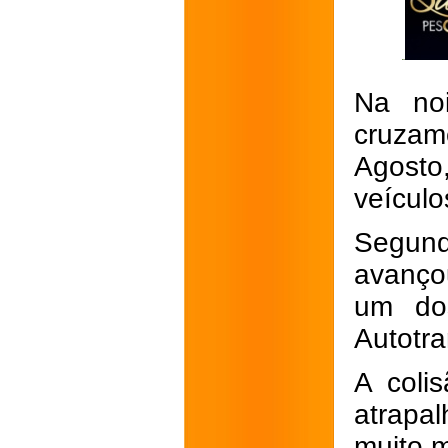
Na noi
cruzam
Agosto
veículo
Segun
avançou
um do
Autotra
A coli
atrapal
muito 