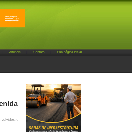
|
Anuncie
|
Contato
|
Sua página inicial
enida
nvolvidos, o