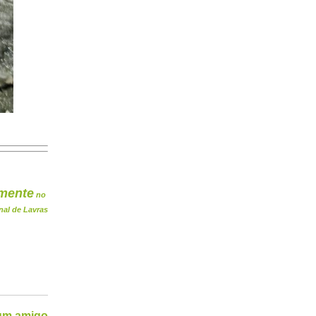
mente
no
nal de Lavras
 um amigo