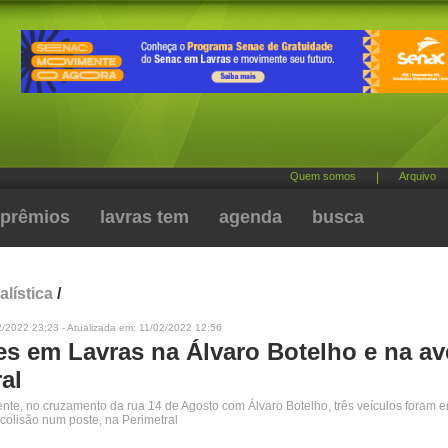
Quem somos
|
Arquivo
prêmios
lavras tem
agenda
busca
alística
/
/2022 23:23 - Atualizada em: 11/02/2022 12:56
es em Lavras na Álvaro Botelho e na av
al
ente, no cruzamento da rua 14 de Agosto com Álvaro Botelho, três veículos foram e
colisão num poste, na Perimetral