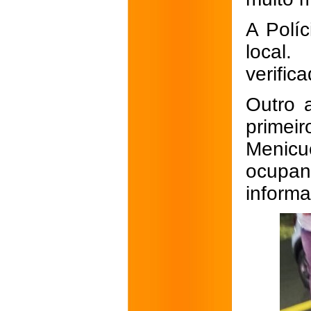
A Políc
local.
verific
Outro 
prime
Menicu
ocupa
informa