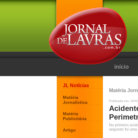
início
JL Notícias
Matéria Jorn
Matéria
Publicada em: 10/02
Jornalística
Acident
Matéria
Perimetr
Publicitária
No primeiro acid
segundo foi uma 
Artigo