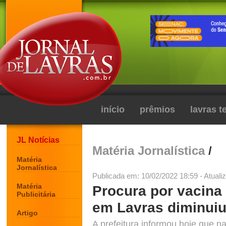
início
prêmios
lavras 
JL Notícias
Matéria Jornalística
/
Matéria
Jornalística
Publicada em: 10/02/2022 18:59 - Atuali
Matéria
Procura por vacina 
Publicitária
em Lavras diminuiu 
Artigo
A prefeitura informou hoje que n