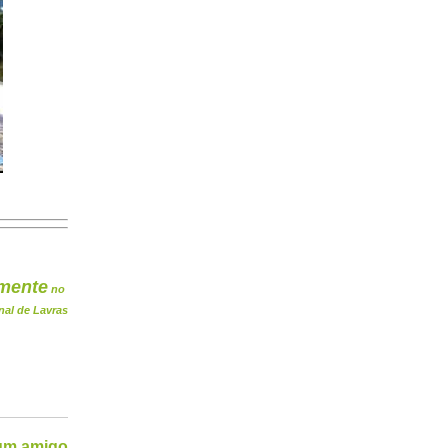
mente
no
nal de Lavras
 um amigo