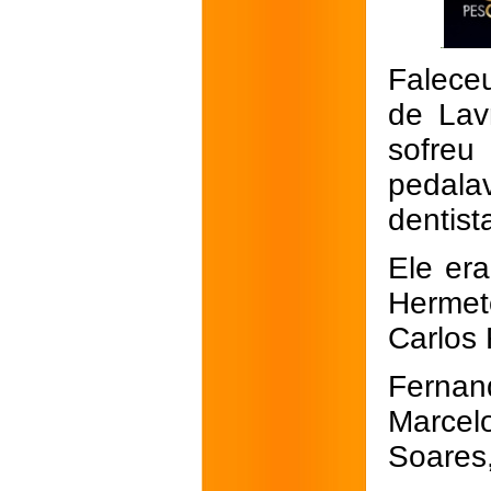
Faleceu
de Lav
sofreu
pedala
dentist
Ele er
Hermeto
Carlos 
Fernan
Marcel
Soares