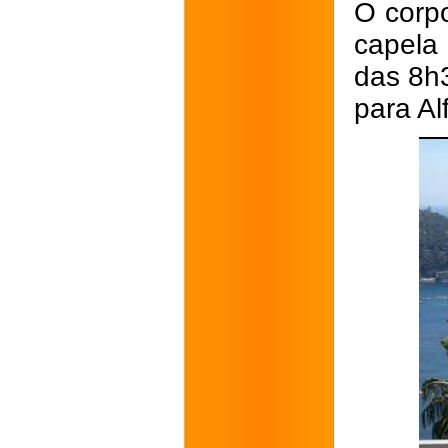
O corp
capela
das 8h
para Al