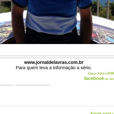
www.jornaldelavras.com.br
Para quem leva a informação a sério.
co
Clique AQUI e
facebook
do Jor
Envie para