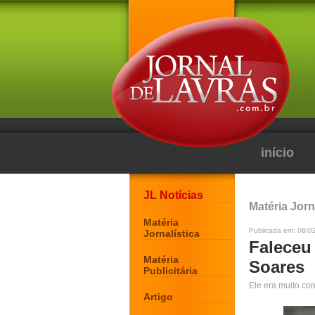
início
JL Notícias
Matéria Jorn
Matéria
Publicada em: 08/0
Jornalística
Faleceu
Matéria
Soares
Publicitária
Ele era muito co
Artigo