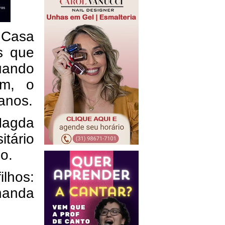
a Casa
s que
uando
im, o
anos.
Magda
itário
o.
lhos:
nanda