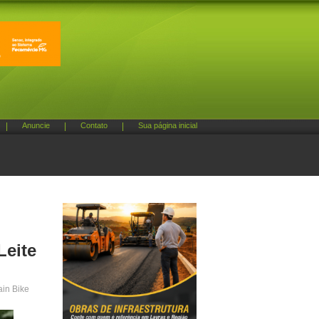
|
Anuncie
|
Contato
|
Sua página inicial
Leite
ain Bike