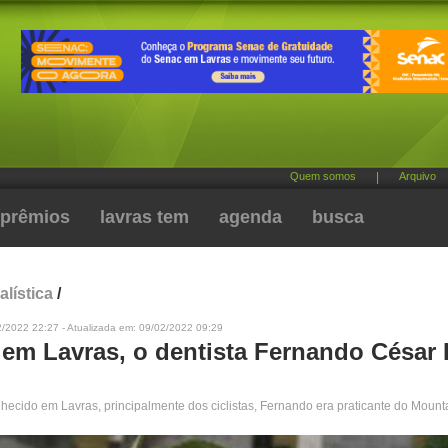
Quem somos
|
Arquivo
prêmios
lavras tem
agenda
busca
alística
/
2/2022 22:27 - Atualizada em: 09/02/2022 09:29
 em Lavras, o dentista Fernando César 
nhecido em Lavras, principalmente dos ciclistas, Fernando era praticante do Mount