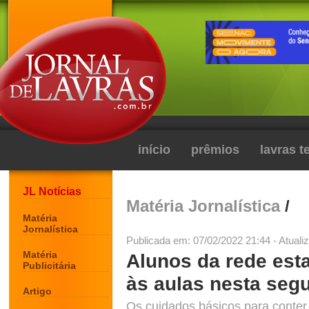
início
prêmios
lavras 
JL Notícias
Matéria Jornalística
/
Matéria
Jornalística
Publicada em: 07/02/2022 21:44 - Atuali
Matéria
Alunos da rede est
Publicitária
às aulas nesta seg
Artigo
Os cuidados básicos para conter