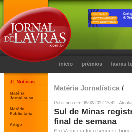
início
prêmios
lavras 
JL Notícias
Matéria Jornalística
/
Matéria
Jornalística
Publicada em: 06/02/2022 15:42 - Atuali
Matéria
Sul de Minas regist
Publicitária
final de semana
Artigo
Em Varginha foi o segundo homi