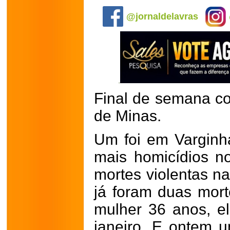
@jornaldelavras
Final de semana co
de Minas.
Um foi em Varginha
mais homicídios n
mortes violentas na
já foram duas mort
mulher 36 anos, el
janeiro.
E o
ntem u