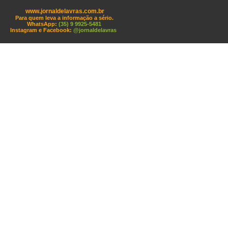
www.jornaldelavras.com.br
Para quem leva a informação a sério.
WhatsApp:
(35) 9 9925-5481
Instagram e Facebook:
@jornaldelavras