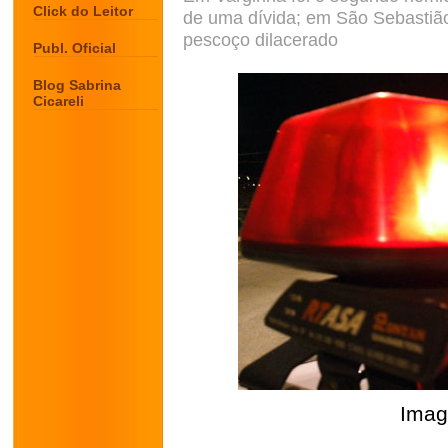
Click do Leitor
de uma dívida; em São Sebastião
pescoço dilacerado
Publ. Oficial
Blog Sabrina
Cicareli
Imag
.